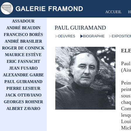
ACCUEIL
H
ASSADOUR
PAUL GUIRAMAND
ANDRÉ BEAUDIN
FRANCISCO BORÈS
OEUVRES
BIOGRAPHIE
EXPOSITI
ANDRÉ BRASILIER
ROGER DE CONINCK
EL
MAURICE ESTÈVE
ERIC FASNACHT
Paul
JEAN FUSARO
(Ais
ALEXANDRE GARBE
PAUL GUIRAMAND
Pein
PIERRE LESIEUR
pein
sous
JACK OTTAVIANO
chaq
GEORGES ROHNER
Comp
ALBERT ZAVARO
lesq
Loui
Mick